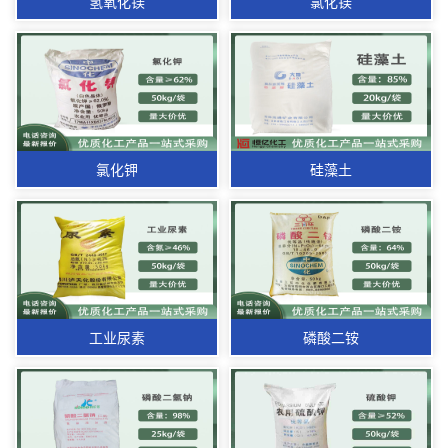
氢氧化镁
氯化镁
氯化钾
硅藻土
工业尿素
磷酸二铵